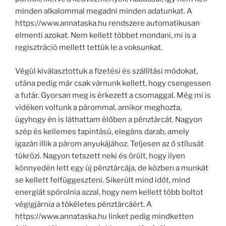
minden alkalommal megadni minden adatunkat. A
https://www.annataska.hu rendszere automatikusan
elmenti azokat. Nem kellett többet mondani, mi is a
regisztráció mellett tettük le a voksunkat.
Végül kiválasztottuk a fizetési és szállítási módokat,
utána pedig már csak várnunk kellett, hogy csengessen
a futár. Gyorsan meg is érkezett a csomaggal. Még mi is
vidéken voltunk a párommal, amikor meghozta,
úgyhogy én is láthattam élőben a pénztárcát. Nagyon
szép és kellemes tapintású, elegáns darab, amely
igazán illik a párom anyukájához. Teljesen az ő stílusát
tükrözi. Nagyon tetszett neki és örült, hogy ilyen
könnyedén lett egy új pénztárcája, de közben a munkát
se kellett felfüggeszteni. Sikerült mind időt, mind
energiát spórolnia azzal, hogy nem kellett több boltot
végigjárnia a tökéletes pénztárcáért. A
https://www.annataska.hu linket pedig mindketten