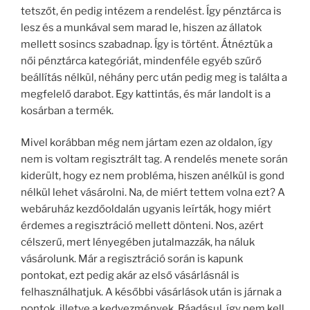
tetszőt, én pedig intézem a rendelést. Így pénztárca is
lesz és a munkával sem marad le, hiszen az állatok
mellett sosincs szabadnap. Így is történt. Átnéztük a
női pénztárca kategóriát, mindenféle egyéb szűrő
beállítás nélkül, néhány perc után pedig meg is találta a
megfelelő darabot. Egy kattintás, és már landolt is a
kosárban a termék.
Mivel korábban még nem jártam ezen az oldalon, így
nem is voltam regisztrált tag. A rendelés menete során
kiderült, hogy ez nem probléma, hiszen anélkül is gond
nélkül lehet vásárolni. Na, de miért tettem volna ezt? A
webáruház kezdőoldalán ugyanis leírták, hogy miért
érdemes a regisztráció mellett dönteni. Nos, azért
célszerű, mert lényegében jutalmazzák, ha náluk
vásárolunk. Már a regisztráció során is kapunk
pontokat, ezt pedig akár az első vásárlásnál is
felhasználhatjuk. A későbbi vásárlások után is járnak a
pontok, illetve a kedvezmények. Ráadásul, így nem kell