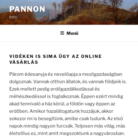
Tartalomhoz
PANNON
Info
Menü
VIDÉKEN IS SIMA ÜGY AZ ONLINE
VÁSÁRLÁS
Párom édesanyja és nevelőapja a mezőgazdaságban
dolgoznak. Vannak otthon állatok, és vannak földjeik is.
Ezek mellett pedig erdőgazdálkodással és
méhészkedéssel is foglalkoznak. Éppen ezért mindig
akad tennivaló a ház körül, a földön vagy éppen az
erdőben. Amikor hazalátogatunk hozzájuk, akkor
sokszor mi is besegítünk, amibe csak tudunk. Az első
napok mindig nagyon furcsák. Teljesen más világ, más
életstílus ez, mint amit megszoktunk a nagyvárosban.