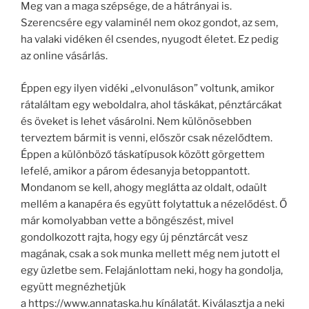
Meg van a maga szépsége, de a hátrányai is.
Szerencsére egy valaminél nem okoz gondot, az sem,
ha valaki vidéken él csendes, nyugodt életet. Ez pedig
az online vásárlás.
Éppen egy ilyen vidéki „elvonuláson” voltunk, amikor
rátaláltam egy weboldalra, ahol táskákat, pénztárcákat
és öveket is lehet vásárolni. Nem különösebben
terveztem bármit is venni, először csak nézelődtem.
Éppen a különböző táskatípusok között görgettem
lefelé, amikor a párom édesanyja betoppantott.
Mondanom se kell, ahogy meglátta az oldalt, odaült
mellém a kanapéra és együtt folytattuk a nézelődést. Ő
már komolyabban vette a böngészést, mivel
gondolkozott rajta, hogy egy új pénztárcát vesz
magának, csak a sok munka mellett még nem jutott el
egy üzletbe sem. Felajánlottam neki, hogy ha gondolja,
együtt megnézhetjük
a https://www.annataska.hu kínálatát. Kiválasztja a neki