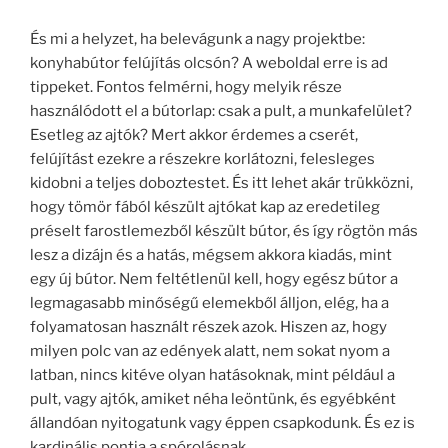
És mi a helyzet, ha belevágunk a nagy projektbe:
konyhabútor felújítás olcsón? A weboldal erre is ad
tippeket. Fontos felmérni, hogy melyik része
használódott el a bútorlap: csak a pult, a munkafelület?
Esetleg az ajtók? Mert akkor érdemes a cserét,
felújítást ezekre a részekre korlátozni, felesleges
kidobni a teljes doboztestet. És itt lehet akár trükközni,
hogy tömör fából készült ajtókat kap az eredetileg
préselt farostlemezből készült bútor, és így rögtön más
lesz a dizájn és a hatás, mégsem akkora kiadás, mint
egy új bútor. Nem feltétlenül kell, hogy egész bútor a
legmagasabb minőségű elemekből álljon, elég, ha a
folyamatosan használt részek azok. Hiszen az, hogy
milyen polc van az edények alatt, nem sokat nyom a
latban, nincs kitéve olyan hatásoknak, mint például a
pult, vagy ajtók, amiket néha leöntünk, és egyébként
állandóan nyitogatunk vagy éppen csapkodunk. És ez is
kardinális pontja a spórolásnak.