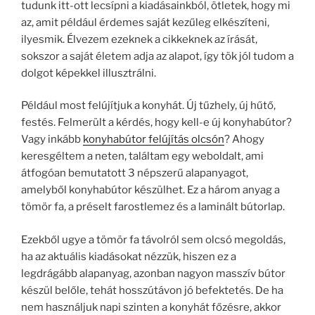
tudunk itt-ott lecsípni a kiadásainkból, ötletek, hogy mi
az, amit például érdemes saját kezűleg elkészíteni,
ilyesmik. Élvezem ezeknek a cikkeknek az írását,
sokszor a saját életem adja az alapot, így tök jól tudom a
dolgot képekkel illusztrálni.
Például most felújítjuk a konyhát. Új tűzhely, új hűtő,
festés. Felmerült a kérdés, hogy kell-e új konyhabútor?
Vagy inkább
konyhabútor felújítás olcsón
? Ahogy
keresgéltem a neten, találtam egy weboldalt, ami
átfogóan bemutatott 3 népszerű alapanyagot,
amelyből konyhabútor készülhet. Ez a három anyag a
tömör fa, a préselt farostlemez és a laminált bútorlap.
Ezekből ugye a tömör fa távolról sem olcsó megoldás,
ha az aktuális kiadásokat nézzük, hiszen ez a
legdrágább alapanyag, azonban nagyon masszív bútor
készül belőle, tehát hosszútávon jó befektetés. De ha
nem használjuk napi szinten a konyhát főzésre, akkor