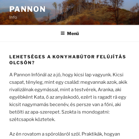
Tartalomhoz
PANNON
Info
Menü
LEHETSÉGES A KONYHABÚTOR FELÚJÍTÁS
OLCSÓN?
A Pannon Infónál az a jó, hogy kicsi lap vagyunk. Kicsi
csapat, tényleg, mint egy család: megvannak azok, akik
rivalizálnak egymással, mint a testvérek, Aranka, aki
egyébként Kata, ő az anyáskodó, ezért is ragadt rá egy
kicsit nagymamás becenév, és persze van a főni, aki
betölti az apa-szerepet. Szokta is mondogatni:
szétcsapok köztetek.
Az én rovatom a spórolásról szól. Praktikák, hogyan