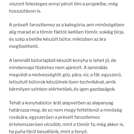
viszont felesleges ennyi pénzt ölni a projektbe, még
hosszútávon is.
A préselt farostlemez az a kategória, ami minőségében
alig marad el a tömör fáétól: kellően tömör, sokáig bírja,
és szép a belőle készült bútor, miközben az ára
megfizethető.
A laminált bútorlapból készült konyha is lehet jó, de
mindennapi főzéshez nem ajánlott. A laminálás
megvédi a nedvességtől: gőz, pára, víz, a fát, egyszerű,
letisztult bútorok készülnek ilyen technikával, amik
bármilyen színben elérhetőek, és igen gazdaságok.
Tehát a konyhabútor árát alapvetően az alapanyag
határozza meg, de ez nem megy feltétlenül a minőség
rovására, egyszerűen a préselt farostlemez
értelemszerűen olcsóbb, mint a tömör fa, még akkor is,
ha puha fáról beszélünk, mint a fenyő.