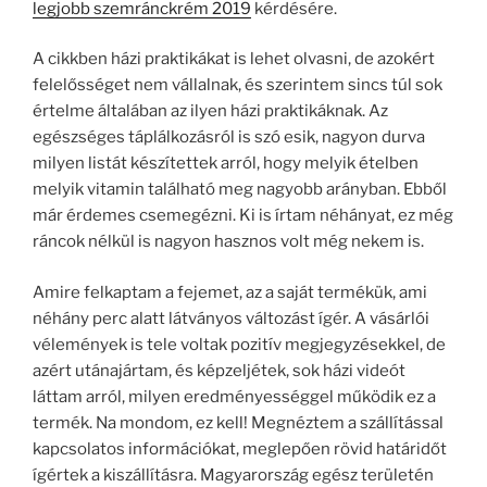
legjobb szemránckrém 2019
kérdésére.
A cikkben házi praktikákat is lehet olvasni, de azokért
felelősséget nem vállalnak, és szerintem sincs túl sok
értelme általában az ilyen házi praktikáknak. Az
egészséges táplálkozásról is szó esik, nagyon durva
milyen listát készítettek arról, hogy melyik ételben
melyik vitamin található meg nagyobb arányban. Ebből
már érdemes csemegézni. Ki is írtam néhányat, ez még
ráncok nélkül is nagyon hasznos volt még nekem is.
Amire felkaptam a fejemet, az a saját termékük, ami
néhány perc alatt látványos változást ígér. A vásárlói
vélemények is tele voltak pozitív megjegyzésekkel, de
azért utánajártam, és képzeljétek, sok házi videót
láttam arról, milyen eredményességgel működik ez a
termék. Na mondom, ez kell! Megnéztem a szállítással
kapcsolatos információkat, meglepően rövid határidőt
ígértek a kiszállításra. Magyarország egész területén