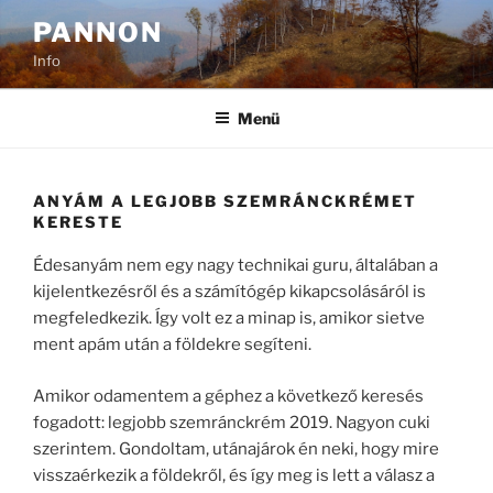
Tartalomhoz
PANNON
Info
Menü
ANYÁM A LEGJOBB SZEMRÁNCKRÉMET
KERESTE
Édesanyám nem egy nagy technikai guru, általában a
kijelentkezésről és a számítógép kikapcsolásáról is
megfeledkezik. Így volt ez a minap is, amikor sietve
ment apám után a földekre segíteni.
Amikor odamentem a géphez a következő keresés
fogadott: legjobb szemránckrém 2019. Nagyon cuki
szerintem. Gondoltam, utánajárok én neki, hogy mire
visszaérkezik a földekről, és így meg is lett a válasz a