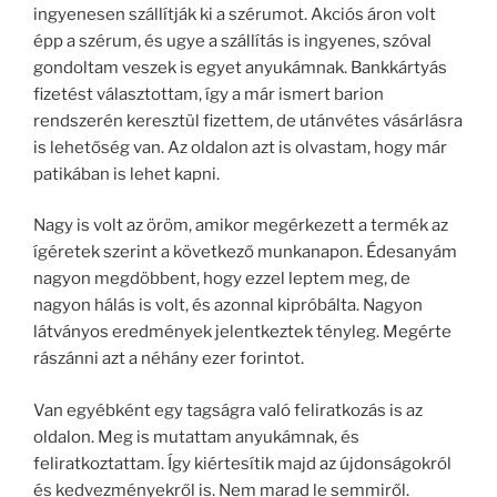
ingyenesen szállítják ki a szérumot. Akciós áron volt
épp a szérum, és ugye a szállítás is ingyenes, szóval
gondoltam veszek is egyet anyukámnak. Bankkártyás
fizetést választottam, így a már ismert barion
rendszerén keresztül fizettem, de utánvétes vásárlásra
is lehetőség van. Az oldalon azt is olvastam, hogy már
patikában is lehet kapni.
Nagy is volt az öröm, amikor megérkezett a termék az
ígéretek szerint a következő munkanapon. Édesanyám
nagyon megdöbbent, hogy ezzel leptem meg, de
nagyon hálás is volt, és azonnal kipróbálta. Nagyon
látványos eredmények jelentkeztek tényleg. Megérte
rászánni azt a néhány ezer forintot.
Van egyébként egy tagságra való feliratkozás is az
oldalon. Meg is mutattam anyukámnak, és
feliratkoztattam. Így kiértesítik majd az újdonságokról
és kedvezményekről is. Nem marad le semmiről.