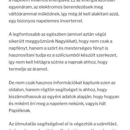
egyenáram, az elektromos berendezések meg
váltóárammal működnek, így még át kell alakítani azzá,
egy bizonyos napelemes inverterrel.
A legfontosabb az egészben (amivel aztán végül
sikerült meggyőznünk Nagyiékat), hogy nem csak a
napfényt, hanem a szórt és mesterséges fényt is
hasznosítani tudja ez a szilíciumból készült szerkezet,
így nem kell hétágra sütnie a napnak ahhoz, hogy
termelje az áramot.
De nem csak hasznos információkat kaptunk ezen az
oldalon, hanem rögtön segítséget is ahhoz, hogy
kiszámolhassuk az egyéni adatok alapján, hogy hogyan
és miként éri meg a napelem nekünk, vagyis hát
Papiéknak.
Az útmutatás segítségével el is végeztük a számítást,