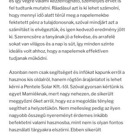
és így végre valami kézzelfogható, személyes érvet is
fel tudtunk mutatni. Ráadásul azt is ki lehet számolni,
hogy mennyi idő alatt térül meg a napelemekbe
fektetett pénz a tulajdonosnak, szóval mindjárt azt a
számítást is elvégeztük, és igen kedvező eredmény jött
ki. Szerencsére a tanyának jó a fekvése, és arrafelé
sokat van világos és a nap is süt, így minden szinte
ideális volt ahhoz, hogy a napelemek effektíven
tudjanak működni.
Azonban nem csak segítséget és infókat kapunk erről a
hasznos kis oldalról, hanem rögtön árajánlatot is lehet
kérni a Pentele Solar Kft.-től. Szóval gyorsan kértünk is
egyet Mamiéknak, mert nagy nehezen, de sikerült
meggyőzni őket arról, hogy ez a megoldás tényleg
segíthet a helyzetükön. Nem mellesleg pedig az ilyen
nagyobb összegű nyereményt érdemes inkább
befektetni valami hasznosba, mint nem is olyan fontos
használati tárgyakra elszórni. Ebben sikerült