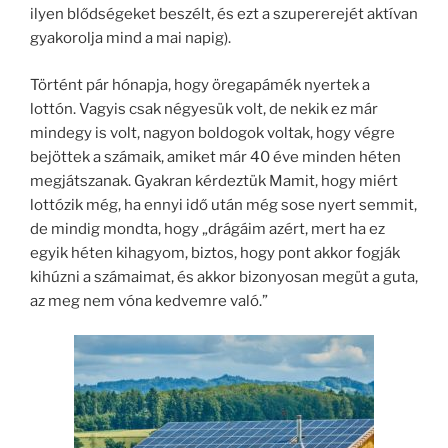
ilyen blődségeket beszélt, és ezt a szupererejét aktívan
gyakorolja mind a mai napig).
Történt pár hónapja, hogy öregapámék nyertek a
lottón. Vagyis csak négyesük volt, de nekik ez már
mindegy is volt, nagyon boldogok voltak, hogy végre
bejöttek a számaik, amiket már 40 éve minden héten
megjátszanak. Gyakran kérdeztük Mamit, hogy miért
lottózik még, ha ennyi idő után még sose nyert semmit,
de mindig mondta, hogy „drágáim azért, mert ha ez
egyik héten kihagyom, biztos, hogy pont akkor fogják
kihúzni a számaimat, és akkor bizonyosan megüt a guta,
az meg nem vóna kedvemre való.”