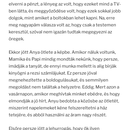
elverni a pénzt, a lényeg az volt, hogy ezeket mind a TV-
ben látta, és meggyőződése volt, hogy ezek sokkal jobb
dolgok, mint amiket a boltokban lehet kapni. Na, erre
meg nagyapám válasza volt az, hogy csak a testemen
keresztül, szóval nem igazán tudtak megegyezni az
öregek.
Ekkor jött Anya ötlete a képbe. Amikor náluk voltunk,
Mamika és Papi mindig mondták nekünk, hogy persze,
imádják a tanyát, de ennyi munka mellett is alig bírják
kinyögni a rezsi számlájukat. Ez persze jóval
megnehezítette a boldogulásukat, és semmilyen
megoldást nem találtak a helyzetre. Eddig. Mert azon a
vasárnapon, amikor meghívtak minket ebédre, és hogy
elmondják a jó hírt, Anyu bedobta a közösbe az ötletét,
miszerint napelemeket kéne felszereltetni a ház
tetejére, és abból használni az áram nagy részét.
Elsőre persze jött a lehurrogás, hogy ők ilyen