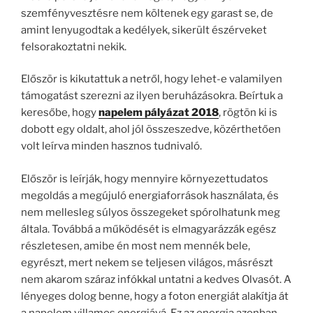
szemfényvesztésre nem költenek egy garast se, de
amint lenyugodtak a kedélyek, sikerült észérveket
felsorakoztatni nekik.
Először is kikutattuk a netről, hogy lehet-e valamilyen
támogatást szerezni az ilyen beruházásokra. Beírtuk a
keresőbe, hogy
napelem pályázat 2018
, rögtön ki is
dobott egy oldalt, ahol jól összeszedve, közérthetően
volt leírva minden hasznos tudnivaló.
Először is leírják, hogy mennyire környezettudatos
megoldás a megújuló energiaforrások használata, és
nem mellesleg súlyos összegeket spórolhatunk meg
általa. Továbbá a működését is elmagyarázzák egész
részletesen, amibe én most nem mennék bele,
egyrészt, mert nekem se teljesen világos, másrészt
nem akarom száraz infókkal untatni a kedves Olvasót. A
lényeges dolog benne, hogy a foton energiát alakítja át
a napelem villamos energiává. Ez az energia azonban