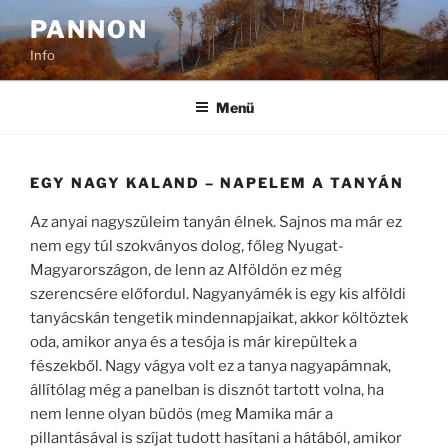
Tartalomhoz
PANNON
Info
Menü
EGY NAGY KALAND – NAPELEM A TANYÁN
Az anyai nagyszüleim tanyán élnek. Sajnos ma már ez
nem egy túl szokványos dolog, főleg Nyugat-
Magyarországon, de lenn az Alföldön ez még
szerencsére előfordul. Nagyanyámék is egy kis alföldi
tanyácskán tengetik mindennapjaikat, akkor költöztek
oda, amikor anya és a tesója is már kirepültek a
fészekből. Nagy vágya volt ez a tanya nagyapámnak,
állítólag még a panelban is disznót tartott volna, ha
nem lenne olyan büdös (meg Mamika már a
pillantásával is szíjat tudott hasítani a hátából, amikor