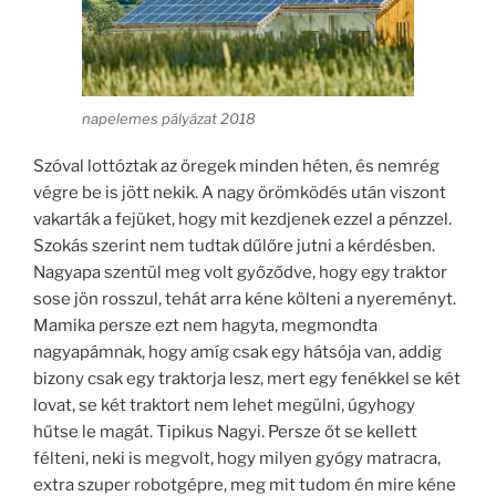
napelemes pályázat 2018
Szóval lottóztak az öregek minden héten, és nemrég
végre be is jött nekik. A nagy örömködés után viszont
vakarták a fejüket, hogy mit kezdjenek ezzel a pénzzel.
Szokás szerint nem tudtak dűlőre jutni a kérdésben.
Nagyapa szentül meg volt győződve, hogy egy traktor
sose jön rosszul, tehát arra kéne költeni a nyereményt.
Mamika persze ezt nem hagyta, megmondta
nagyapámnak, hogy amíg csak egy hátsója van, addig
bizony csak egy traktorja lesz, mert egy fenékkel se két
lovat, se két traktort nem lehet megülni, úgyhogy
hűtse le magát. Tipikus Nagyi. Persze őt se kellett
félteni, neki is megvolt, hogy milyen gyógy matracra,
extra szuper robotgépre, meg mit tudom én mire kéne