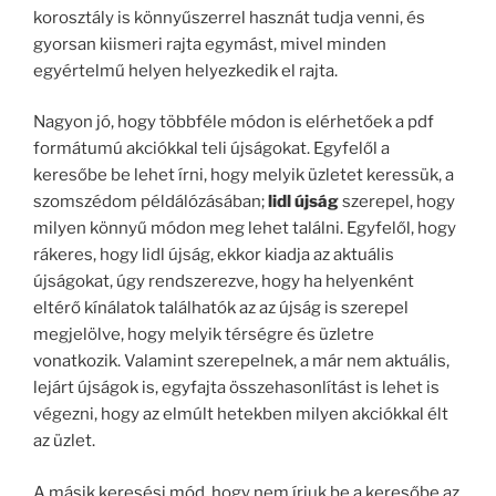
korosztály is könnyűszerrel hasznát tudja venni, és
gyorsan kiismeri rajta egymást, mivel minden
egyértelmű helyen helyezkedik el rajta.
Nagyon jó, hogy többféle módon is elérhetőek a pdf
formátumú akciókkal teli újságokat. Egyfelől a
keresőbe be lehet írni, hogy melyik üzletet keressük, a
szomszédom példálózásában;
lidl újság
szerepel, hogy
milyen könnyű módon meg lehet találni. Egyfelől, hogy
rákeres, hogy lidl újság, ekkor kiadja az aktuális
újságokat, úgy rendszerezve, hogy ha helyenként
eltérő kínálatok találhatók az az újság is szerepel
megjelölve, hogy melyik térségre és üzletre
vonatkozik. Valamint szerepelnek, a már nem aktuális,
lejárt újságok is, egyfajta összehasonlítást is lehet is
végezni, hogy az elmúlt hetekben milyen akciókkal élt
az üzlet.
A másik keresési mód, hogy nem írjuk be a keresőbe az