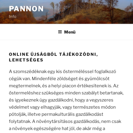
Tartalomhoz
PANNON
Info
Menü
ONLINE ÚJSÁGBÓL TÁJÉKOZÓDNI,
LEHETSÉGES
A szomszédéknak egy kis ősterméléssel foglalkozó
cégük van. Mindenféle zöldséget és gyümölcsöt
megtermelnek, és a helyi piacon értékesítenek is. Az
őstermeléshez szükséges minden szabályt betartanak,
és igyekeznek úgy gazdálkodni, hogy a vegyszeres
védelmet vagy elhagyják, vagy természetes módon
pótolják, illetve permakulturális gazdálkodást
folytatnak. A növénytársításos gazdálkodás, nem csak
a növények egészségére hat jól, de akár még a