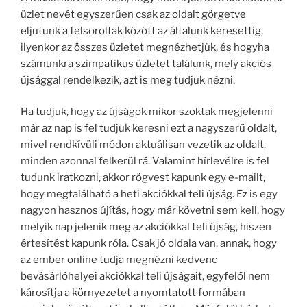
üzlet nevét egyszerűen csak az oldalt görgetve
eljutunk a felsoroltak között az általunk keresettig,
ilyenkor az összes üzletet megnézhetjük, és hogyha
számunkra szimpatikus üzletet találunk, mely akciós
újsággal rendelkezik, azt is meg tudjuk nézni.
Ha tudjuk, hogy az újságok mikor szoktak megjelenni
már az nap is fel tudjuk keresni ezt a nagyszerű oldalt,
mivel rendkívüli módon aktuálisan vezetik az oldalt,
minden azonnal felkerül rá. Valamint hírlevélre is fel
tudunk iratkozni, akkor rögvest kapunk egy e-mailt,
hogy megtalálható a heti akciókkal teli újság. Ez is egy
nagyon hasznos újítás, hogy már követni sem kell, hogy
melyik nap jelenik meg az akciókkal teli újság, hiszen
értesítést kapunk róla. Csak jó oldala van, annak, hogy
az ember online tudja megnézni kedvenc
bevásárlóhelyei akciókkal teli újságait, egyfelől nem
károsítja a környezetet a nyomtatott formában