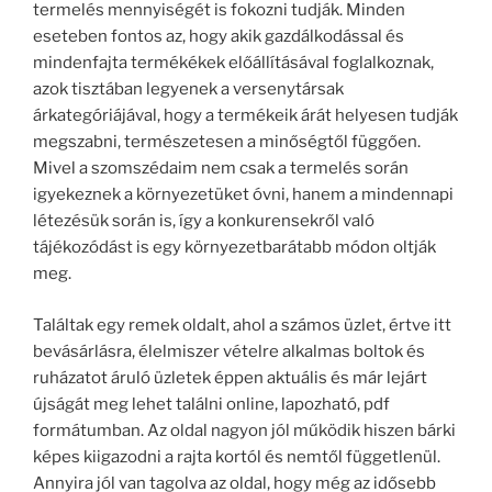
termelés mennyiségét is fokozni tudják. Minden
eseteben fontos az, hogy akik gazdálkodással és
mindenfajta termékékek előállításával foglalkoznak,
azok tisztában legyenek a versenytársak
árkategóriájával, hogy a termékeik árát helyesen tudják
megszabni, természetesen a minőségtől függően.
Mivel a szomszédaim nem csak a termelés során
igyekeznek a környezetüket óvni, hanem a mindennapi
létezésük során is, így a konkurensekről való
tájékozódást is egy környezetbarátabb módon oltják
meg.
Találtak egy remek oldalt, ahol a számos üzlet, értve itt
bevásárlásra, élelmiszer vételre alkalmas boltok és
ruházatot áruló üzletek éppen aktuális és már lejárt
újságát meg lehet találni online, lapozható, pdf
formátumban. Az oldal nagyon jól működik hiszen bárki
képes kiigazodni a rajta kortól és nemtől függetlenül.
Annyira jól van tagolva az oldal, hogy még az idősebb